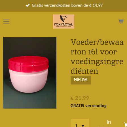
Ga
Gratis verzendkosten boven de € 14,97
direct
naar
de
hoofdinhoud
Voeder/bewaa
rton 16l voor
voedingsingre
diënten
NIEUW
€ 21,99
GRATIS verzending
In