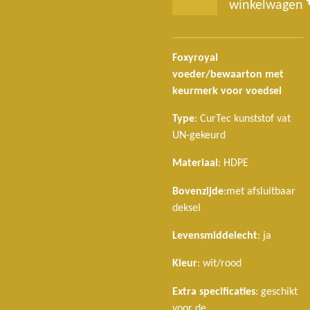
winkelwagen
Foxyroyal
voeder/bewaarton met
keurmerk voor voedsel
Type
: CurTec kunststof vat
UN-gekeurd
Materiaal
: HDPE
Bovenzijde
:
met afsluitbaar
deksel
Levensmiddelecht
: ja
Kleur
: wit/rood
Extra specificaties
: geschikt
voor de