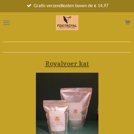
Ga
Gratis verzendkosten boven de € 14,97
direct
naar
de
hoofdinhoud
Royalvoer kat