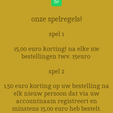
W
h
a
onze spelregels!
t
s
A
p
spel 1
p
15,00 euro korting! na elke 10e
bestellingen twv. 15euro
spel 2
1,50 euro korting op uw bestelling na
elk nieuw persoon dat via uw
accountnaam registreert en
minstens 15,00 euro heb bestelt.