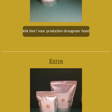
klik hier! voor producten droogvoer hond
Extra