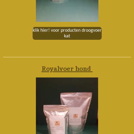
klik hier! voor producten droogvoer
kat
Royalvoer hond