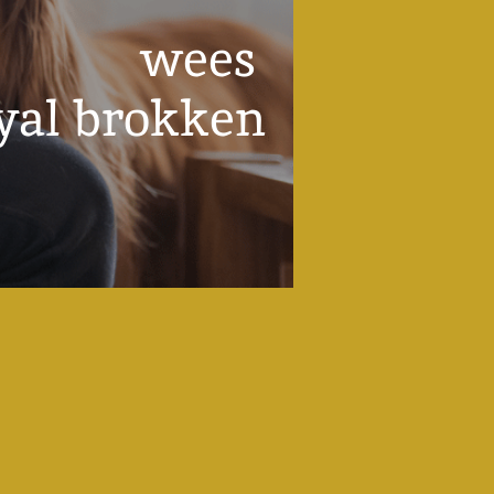
r u? wees
oyal brokken