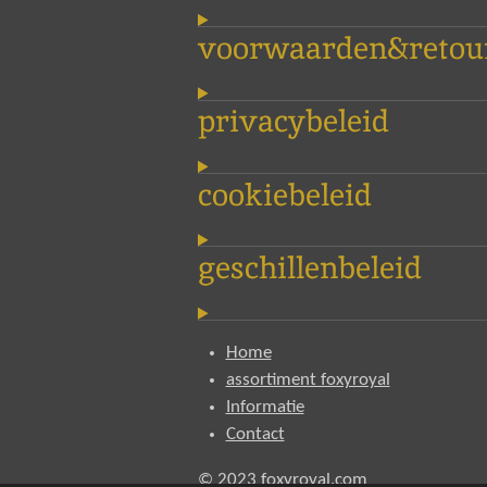
e
n
voorwaarden&retour
privacybeleid
cookiebeleid
geschillenbeleid
Home
assortiment foxyroyal
Informatie
Contact
© 2023 foxyroyal.com