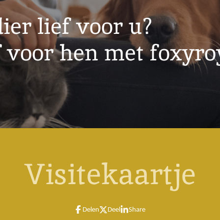
isdier lief voo
f voor hen met foxyr
Visitekaartje
Delen
Deel
Share